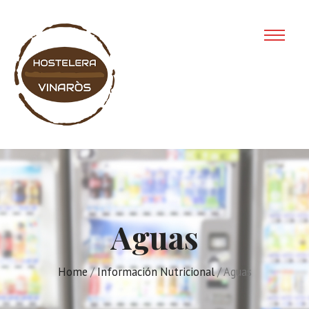
Aguas
Home
/
Información Nutricional
/ Aguas